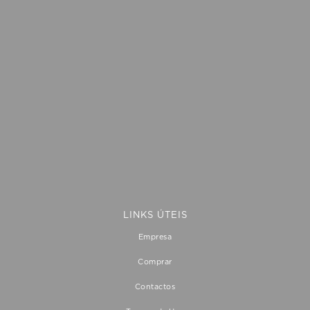
Qual a entidade de Resolução Alternativa de Litígios de
Consumo a que pode recorrer por causa de um litígio?
CNIACC – Centro Nacional de Informação e Arbitragem de
Conflitos de Consumo
Site:
www.cniacc.pt
Para mais informações em Portal do Consumidor:
www.consumidor.pt
LINKS ÚTEIS
Empresa
Comprar
Contactos