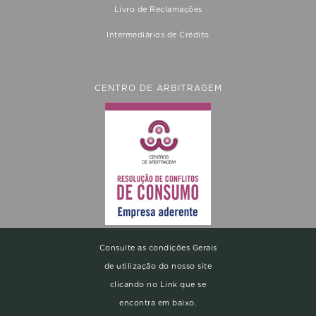
Livro de Reclamações
Intermediários de Crédito
CENTRO DE ARBITRAGEM
Consulte as condições Gerais
de utilização do nosso site
clicando no Link que se
encontra em baixo.