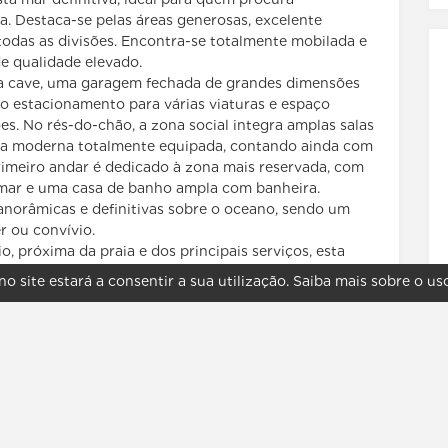
a. Destaca-se pelas áreas generosas, excelente
todas as divisões. Encontra-se totalmente mobilada e
e qualidade elevado.
 na cave, uma garagem fechada de grandes dimensões
o estacionamento para várias viaturas e espaço
es. No rés-do-chão, a zona social integra amplas salas
nha moderna totalmente equipada, contando ainda com
rimeiro andar é dedicado à zona mais reservada, com
 mar e uma casa de banho ampla com banheira.
panorâmicas e definitivas sobre o oceano, sendo um
r ou convívio.
, próxima da praia e dos principais serviços, esta
ibrado entre serenidade, conforto e conveniência.
no site estará a consentir a sua utilização.
Saiba mais sobre o us
Imprimir
Sugerir