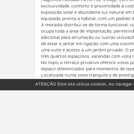
exclusividade, conforto e proximidade à cost
exposição solar e abundante luz natural em 
equipada, pronta a habitar, com um padrão d
A moradia distribui-se de forma funcional:
ocupa toda a área de implantação, permitind
adicional para arrumação ou outras utilizaçõ
de estar e jantar em ligação com uma cozi
uma suíte e acesso a um jardim privado. O p
três quartos espaçosos, varandas com vista
No topo, o terraço privativo oferece vistas 
espaço diferenciador para momentos de laze
Localizada numa zona tranquila e de prestígio
moradia proporciona um estilo de vida equil
ATENÇÃO
Este site utiliza
cookies
. Ao navegar 