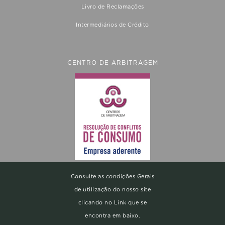
Livro de Reclamações
Intermediários de Crédito
CENTRO DE ARBITRAGEM
Consulte as condições Gerais
de utilização do nosso site
clicando no Link que se
encontra em baixo.