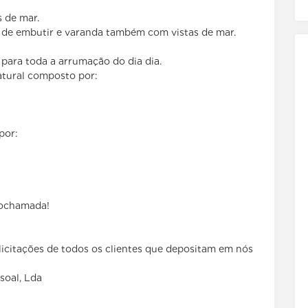
s de mar.
 com armário de embutir e varanda também com vistas de mar.
 para toda a arrumação do dia dia.
atural composto por:
por:
deochamada!
olicitações de todos os clientes que depositam em nós
soal, Lda