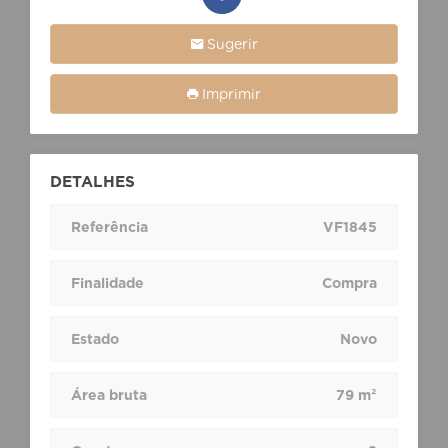
Sugerir
Imprimir
DETALHES
Referência
VF1845
Finalidade
Compra
Estado
Novo
Área bruta
79 m²