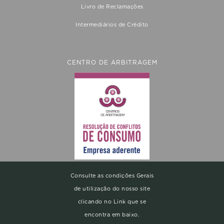
Livro de Reclamações
Intermediários de Crédito
CENTRO DE ARBITRAGEM
Consulte as condições Gerais
de utilização do nosso site
clicando no Link que se
encontra em baixo.