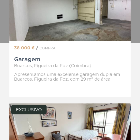
Dinâmico Mediação Imobiliária Unipessoal, Lda
Lic.9031 AMI
38 000 €
/
COMPRA
Garagem
Buarcos, Figueira da Foz (Coimbra)
Apresentamos uma excelente garagem dupla em
Buarcos, Figueira da Foz, com 29 m² de área
total, ideal para quem valoriza segurança,
funcionalidade e uma localização estratégica.
Uma solução versátil, perfeita tanto para uso
próprio como para investimento com elevado
potencial de rentabilidade. Com espaço generoso
e uma configuração inteligente, esta garagem
EXCLUSIVO
permite o estacionamento de duas viaturas lado
a lado ou a criação de uma zona mista entre
estacionamento e arrumação. Principais
características: Garagem dupla com 29 m²; Dois
portões independentes, permitindo a utilização
do espaço de forma autónoma ou dividida;