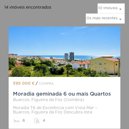
14 imóveis encontrados
10 Imóveis
Os mais recentes
595 000 €
/
COMPRA
Moradia geminada 6 ou mais Quartos
Buarcos, Figueira da Foz (Coimbra)
Moradia T6 de Excelência com Vista Mar –
Buarcos, Figueira da Foz Descubra esta
fantástica moradia T6, situada na zona alta de
6
4
Buarcos, na tranquila e prestigiada área da
Senhora da Encarnação com excelentes vistas de