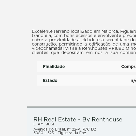
Excelente terreno localizado em Maiorca, Figueir
tranquila, com bons acessos e envolvente predomi
entre a proximidade à cidade e a serenidade do campo. O terreno encontra-se em zona co
construção, permitindo a edificação de uma moradia unifamiliar. Marque já a
videochamada! Visite a Renthouse!! VF1880 O nosso objetivo principal é responder às solicitações de todos os
clientes que depositam em nós a sua confianç
Lic.9031 AMI
Finalidade
Compr
Estado
n/
RH Real Estate - By Renthouse
L. AMI
9031
Avenida do Brasil, nº 22-A, R/C D2
3080 - 323 - Figueira da Foz