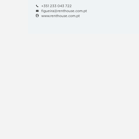
+351 233 043 722
figueira@renthouse.com.pt
www.renthouse.com.pt