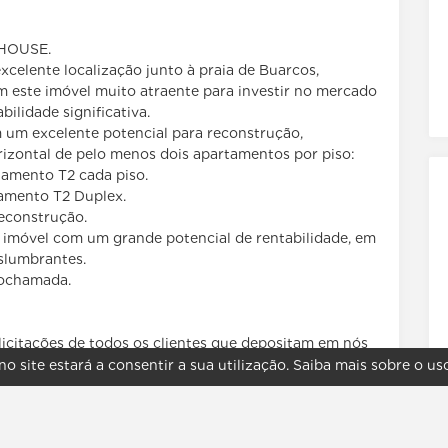
THOUSE.
xcelente localização junto à praia de Buarcos,
m este imóvel muito atraente para investir no mercado
lidade significativa.
m um excelente potencial para reconstrução,
izontal de pelo menos dois apartamentos por piso:
tamento T2 cada piso.
tamento T2 Duplex.
econstrução.
 imóvel com um grande potencial de rentabilidade, em
eslumbrantes.
deochamada.
olicitações de todos os clientes que depositam em nós
no site estará a consentir a sua utilização.
Saiba mais sobre o us
soal, Lda