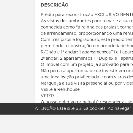
DESCRIÇÃO
Prédio para reconstrução EXCLUSIVO REN
As vistas deslumbrantes para o mar e a sua e
conhecida como "a rainha das praias", torna
de arrendamento, proporcionando uma rentabi
Com três pisos e logradouro, este prédio te
permitindo a construção em propriedade hor
R/Chão e 1º andar: 1 apartamentosT1 e 1 apar
2º andar: 2 apartamentos T1 Duplex e 1 apar
O imóvel com um projeto já aprovado para r
Não perca a oportunidade de investir em um
uma localização privilegiada e com vistas d
Marque já a sua visita presencial ou por vi
Visite a Renthouse
VF1717
O nosso objetivo principal é responder às s
a sua confiança!
ATENÇÃO
Este site utiliza
cookies
. Ao navegar 
Ritmo Dinâmico Mediação Imobiliária Unipes
Lic.9031 AMI